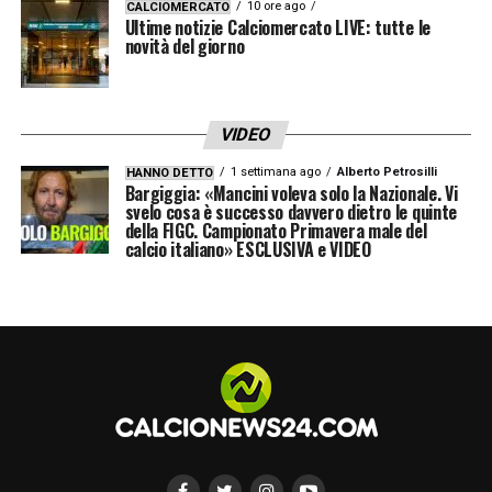
10 ore ago
CALCIOMERCATO
per provare a conquistare la permanenza in
Ultime notizie Calciomercato LIVE: tutte le
novità del giorno
Serie A
, trasformando anche questa
difficoltà in una spinta ulteriore nel finale di
campionato.
VIDEO
1 settimana ago
Alberto Petrosilli
HANNO DETTO
LA PLAYLIST DELLE NOSTRE TOP NEWS
Bargiggia: «Mancini voleva solo la Nazionale. Vi
svelo cosa è successo davvero dietro le quinte
della FIGC. Campionato Primavera male del
calcio italiano» ESCLUSIVA e VIDEO