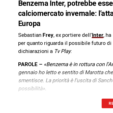
Benzema Inter, potrebbe esse
calciomercato invernale: l’att
Europa
Sebastian
Frey
, ex portiere dell’
Inter
, ha
per quanto riguarda il possibile futuro d
dichiarazioni a
Tv Play
:
PAROLE –
«Benzema è in rottura con l’A
gennaio ho letto e sentito di Marotta ch
smentisce. La priorità è l’uscita di Sanch
possibilità».
LA PLAYLIST DELLE NOSTRE TOP NEW
R