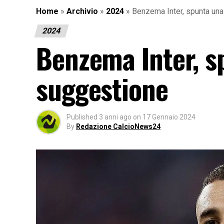
Home
»
Archivio
»
2024
»
Benzema Inter, spunta un
2024
Benzema Inter, s
suggestione
Published
3 anni ago
on
17 Gennaio 2024
By
Redazione CalcioNews24