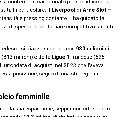
e
si conferma il campionato più spendaccione,
stiti. In particolare, il
Liverpool
di
Arne Slot
–
intensità e pressing costante – ha guidato le
orzi di spessore per tornare competitivo su tutti
tedesca si piazza seconda con
980 milioni di
 (813 milioni) e dalla
Ligue 1
francese (625
di un’ondata di acquisti nel 2023 che l’aveva
sesta posizione, segno di una strategia di
alcio femminile
nua la sua espansione, seppur con cifre molto
 raggiunto
12,3 milioni di dollari
, segnando un