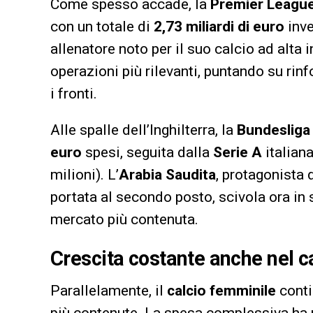
Come spesso accade, la
Premier Leagu
con un totale di
2,73 miliardi di euro
inve
allenatore noto per il suo calcio ad alta 
operazioni più rilevanti, puntando su rinf
i fronti.
Alle spalle dell’Inghilterra, la
Bundesliga
euro
spesi, seguita dalla
Serie A
italiana
milioni). L’
Arabia Saudita
, protagonista 
portata al secondo posto, scivola ora in 
mercato più contenuta.
Crescita costante anche nel c
Parallelamente, il
calcio femminile
conti
più contenute. La spesa complessiva ha