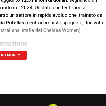
eriodo del 2024. Un dato che testimonia
erso un settore in rapida evoluzione, trainato da
ia Putellas
(centrocampista spagnola, due volte
straliana, stella del Chelsea Women).
ormazione
tte non solo la disponibilità economica dei
EAD MORE
 rose in vista di un evento globale come il
 da disputare, gli analisti si chiedono se il
assisteremo a un fisiologico rallentamento. Lo
S