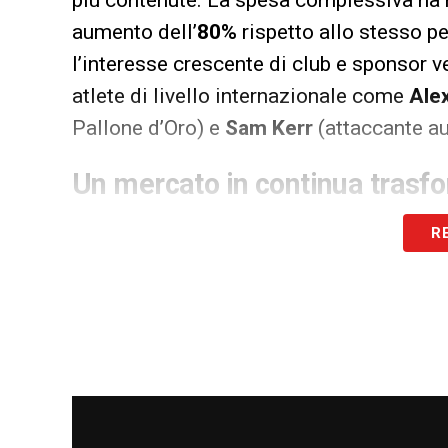
aumento dell’
80%
rispetto allo stesso p
l’interesse crescente di club e sponsor v
atlete di livello internazionale come
Alex
Pallone d’Oro) e
Sam Kerr
(attaccante au
Un mercato in continua trasf
L’impennata del calciomercato 2025 rifle
R
club, ma anche la volontà di rafforzare le
Mondiale. Con la finestra invernale ancora
trend di crescita possa proseguire o se 
riporta l’ANSA.
LA PLAYLIST DELLE NOSTRE TOP NEW