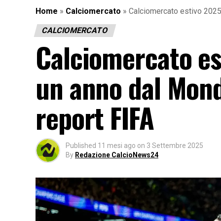
Home
»
Calciomercato
»
Calciomercato estivo 2025:
CALCIOMERCATO
Calciomercato es
un anno dal Mondi
report FIFA
Published
11 mesi ago
on
3 Settembre 2025
By
Redazione CalcioNews24