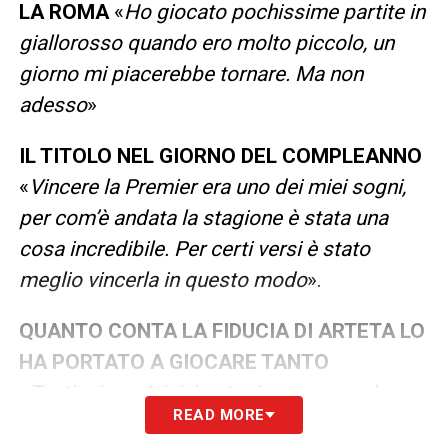
LA ROMA
«
Ho giocato pochissime partite in
giallorosso quando ero molto piccolo, un
giorno mi piacerebbe tornare. Ma non
adesso
»
IL TITOLO NEL GIORNO DEL COMPLEANNO
«
Vincere la Premier era uno dei miei sogni,
per com’è andata la stagione è stata una
cosa incredibile. Per certi versi è stato
meglio vincerla in questo modo
».
QUANTO CONTA LA FIDUCIA DI ARTETA LO
HA PORTATO A GIOCARE TANTO
«
Tantissimo. A inizio stagione non me lo
READ MORE
aspettavo ma poi quando inizi a prenderci la