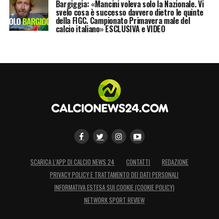
Bargiggia: «Mancini voleva solo la Nazionale. Vi
svelo cosa è successo davvero dietro le quinte
infine
Samu Castillejo
, il quale vanta anche
della FIGC. Campionato Primavera male del
corteggiamenti dalla Spagna.
calcio italiano» ESCLUSIVA e VIDEO
LA PLAYLIST DELLE NOSTRE TOP NEWS
SCARICA L’APP DI CALCIO NEWS 24
CONTATTI
REDAZIONE
PRIVACY POLICY E TRATTAMENTO DEI DATI PERSONALI
INFORMATIVA ESTESA SUI COOKIE (COOKIE POLICY)
NETWORK SPORT REVIEW