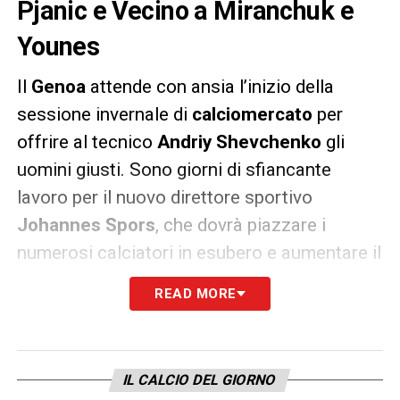
Pjanic e Vecino a Miranchuk e
Younes
Il
Genoa
attende con ansia l’inizio della
sessione invernale di
calciomercato
per
offrire al tecnico
Andriy Shevchenko
gli
uomini giusti. Sono giorni di sfiancante
lavoro per il nuovo direttore sportivo
Johannes
Spors
, che dovrà piazzare i
numerosi calciatori in esubero e aumentare il
tasso tecnico di una rosa che rischia la
READ MORE
retrocessione in
Serie B
. Il primo nome sulla
lista dei desideri è quello di
Miralem Pjanic
,
che potrebbe già lasciare il Besiktas e fare
IL CALCIO DEL GIORNO
ritorno in Italia dopo le esperienze con Roma