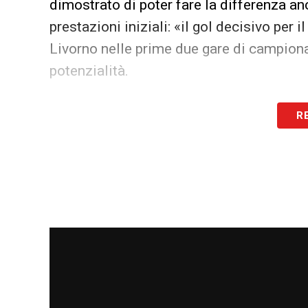
dimostrato di poter fare la differenza a
prestazioni iniziali: «il gol decisivo per i
Livorno nelle prime due gare di campiona
potenzialità.
Per questo motivo, la Vecchia
Signora
n
R
per blindare il suo giovane talento.
Tutto
fino a giugno 2028: intesa di massima ra
firma.» Un segnale forte e chiaro sulla f
considerato una delle promesse più lumi
LA PLAYLIST DELLE NOSTRE TOP NEW