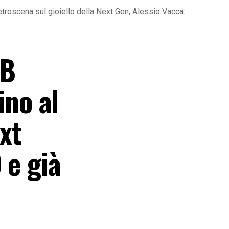
 retroscena sul gioiello della Next Gen, Alessio Vacca:
 B
ino al
xt
 e già