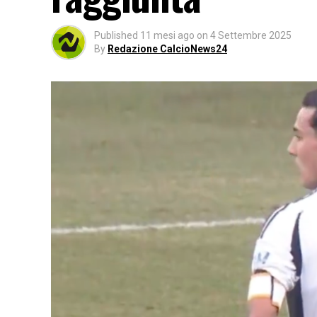
Published
11 mesi ago
on
4 Settembre 2025
By
Redazione CalcioNews24