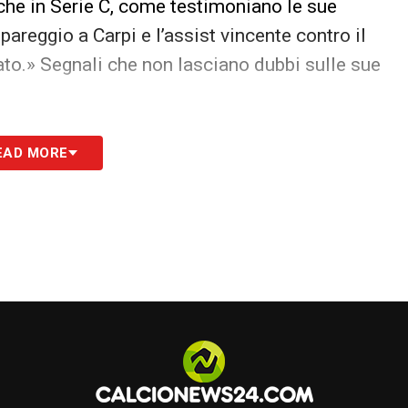
nche in Serie C, come testimoniano le sue
l pareggio a Carpi e l’assist vincente contro il
to.» Segnali che non lasciano dubbi sulle sue
on ha perso tempo e ha già preparato il terreno
EAD MORE
sport
rivela che il club ha «preparato il rinnovo
ggiunta. Nelle prossime settimane è attesa la
iducia che la Juventus ripone in Alessio Vacca,
nose del vivaio bianconero
S