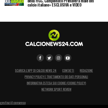
della FIGC. Campionato Primavera male del
calcio italiano» ESCLUSIVA e VIDEO
SCARICA L’APP DI CALCIO NEWS 24
CONTATTI
REDAZIONE
PRIVACY POLICY E TRATTAMENTO DEI DATI PERSONALI
INFORMATIVA ESTESA SUI COOKIE (COOKIE POLICY)
NETWORK SPORT REVIEW
gestisci il consenso