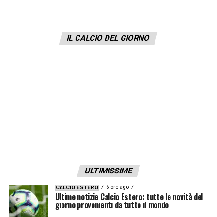
rottura del tendine prossimale del muscolo
bicipite femorale della gamba sinistra.
IL CALCIO DEL GIORNO
L’operazione è stata eseguita con successo
dal dottor Lasse Lampainen sotto la
supervisione dello staff medico del Real
Madrid. Militao inizierà la riabilitazione nei
prossimi giorni
».
ULTIMISSIME
6 ore ago
CALCIO ESTERO
Ultime notizie Calcio Estero: tutte le novità del
giorno provenienti da tutto il mondo