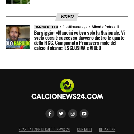
VIDEO
1 settimana ago
Alberto Petrosilli
HANNO DETTO
Bargiggia: «Mancini voleva solo la Nazionale. Vi
svelo cosa è successo davvero dietro le quinte
della FIGC. Campionato Primavera male del
calcio italiano» ESCLUSIVA e VIDEO
SCARICA L’APP DI CALCIO NEWS 24
CONTATTI
REDAZIONE