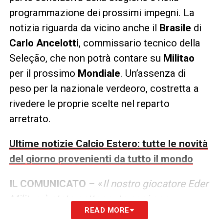
programmazione dei prossimi impegni. La
notizia riguarda da vicino anche il
Brasile
di
Carlo Ancelotti
, commissario tecnico della
Seleção, che non potrà contare su
Militao
per il prossimo
Mondiale
. Un’assenza di
peso per la nazionale verdeoro, costretta a
rivedere le proprie scelte nel reparto
arretrato.
Ultime notizie Calcio Estero: tutte le novità
del giorno provenienti da tutto il mondo
IL COMUNICATO
– «
Il nostro giocatore Eder
Militao è stato sottoposto oggi con
READ MORE
successo ad un intervento chirurgico per la