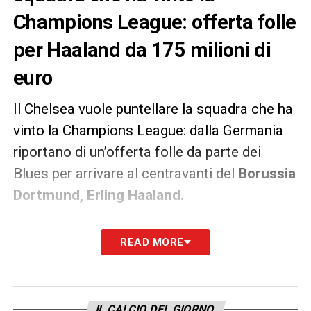
Champions League: offerta folle
per Haaland da 175 milioni di
euro
Il Chelsea vuole puntellare la squadra che ha
vinto la Champions League: dalla Germania
riportano di un’offerta folle da parte dei
Blues per arrivare al centravanti del
Borussia
Dortmund, Erling Haaland.
Roman Abramovic sarebbe pronto a
READ MORE
sborsare
175 milioni di euro
secondo la Bild,
per assicurarsi il centravanti norvegese
classe 2000 che è stato vicino alla Juve in
IL CALCIO DEL GIORNO