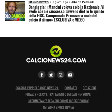
7 giorni ago
Alberto Petrosilli
HANNO DETTO
Bargiggia: «Mancini voleva solo la Nazionale. Vi
svelo cosa è successo davvero dietro le quinte
della FIGC. Campionato Primavera male del
calcio italiano» ESCLUSIVA e VIDEO
SCARICA L’APP DI CALCIO NEWS 24
CONTATTI
REDAZIONE
PRIVACY POLICY E TRATTAMENTO DEI DATI PERSONALI
INFORMATIVA ESTESA SUI COOKIE (COOKIE POLICY)
NETWORK SPORT REVIEW