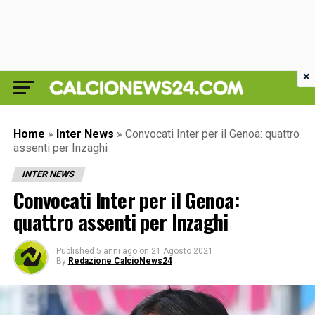
×
Home
»
Inter News
»
Convocati Inter per il Genoa: quattro
assenti per Inzaghi
INTER NEWS
Convocati Inter per il Genoa:
quattro assenti per Inzaghi
Published
5 anni ago
on
21 Agosto 2021
By
Redazione CalcioNews24