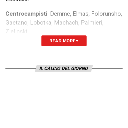
Centrocampisti
: Demme, Elmas, Folorunsho,
Gaetano, Lobotka, Machach, Palmieri,
Zielinski.
READ MORE
Attaccanti
: Ciciretti, Osimhen, Ounas,
Petagna, Politano, Tutino.
IL CALCIO DEL GIORNO
LA PLAYLIST DELLE NOSTRE TOP NEWS