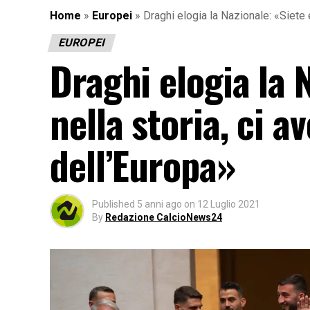
Home
»
Europei
»
Draghi elogia la Nazionale: «Siete 
EUROPEI
Draghi elogia la 
nella storia, ci 
dell’Europa»
Published
5 anni ago
on
12 Luglio 2021
By
Redazione CalcioNews24