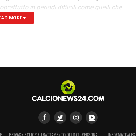
rattutto in periodi difficili come quelli che
EAD MORE
S
E
PRIVACY POLICY E TRATTAMENTO DEI DATI PERSONALI
INFORMATIVA ES