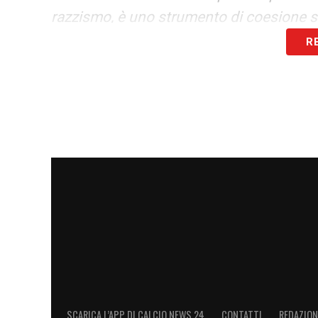
razzismo, è uno strumento di coesione sop
abbiamo vissuto».
R
LA PLAYLIST DELLE NOSTRE TOP NEW
SCARICA L’APP DI CALCIO NEWS 24
CONTATTI
REDAZION