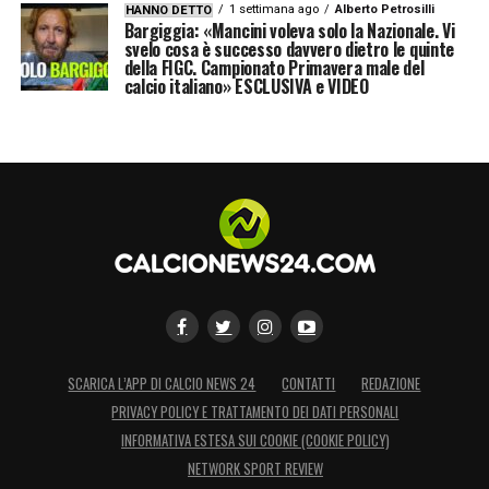
1 settimana ago
Alberto Petrosilli
HANNO DETTO
Bargiggia: «Mancini voleva solo la Nazionale. Vi
svelo cosa è successo davvero dietro le quinte
della FIGC. Campionato Primavera male del
calcio italiano» ESCLUSIVA e VIDEO
SCARICA L’APP DI CALCIO NEWS 24
CONTATTI
REDAZIONE
PRIVACY POLICY E TRATTAMENTO DEI DATI PERSONALI
INFORMATIVA ESTESA SUI COOKIE (COOKIE POLICY)
NETWORK SPORT REVIEW