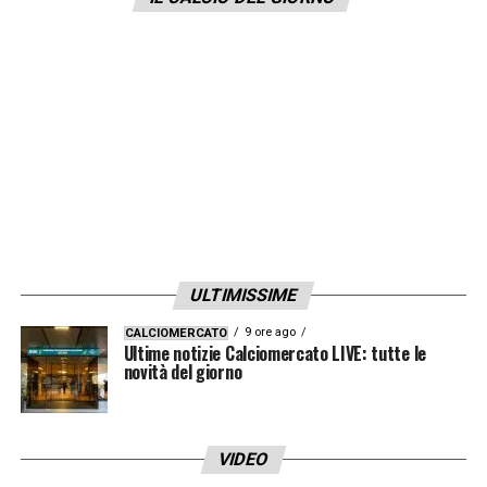
da tre operatori. Tutti i VAR lavoreranno da
remota in una sala nella sede UEFA di
Nyon
.
LA PLAYLIST DELLE NOSTRE TOP NEWS
ULTIMISSIME
9 ore ago
CALCIOMERCATO
Ultime notizie Calciomercato LIVE: tutte le
novità del giorno
VIDEO