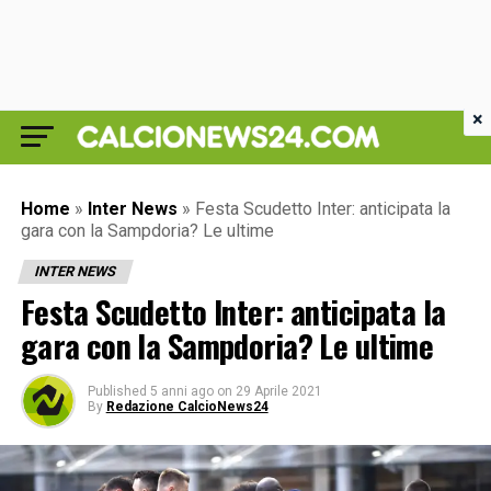
×
Home
»
Inter News
»
Festa Scudetto Inter: anticipata la
gara con la Sampdoria? Le ultime
INTER NEWS
Festa Scudetto Inter: anticipata la
gara con la Sampdoria? Le ultime
Published
5 anni ago
on
29 Aprile 2021
By
Redazione CalcioNews24