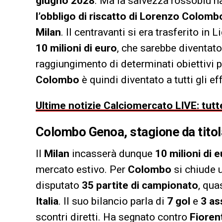
giugno 2028
. Ma la salvezza rossoblù ha
l’obbligo di riscatto di Lorenzo Colomb
Milan
. Il centravanti si era trasferito in L
10 milioni di euro
, che sarebbe diventato
raggiungimento di determinati obiettivi p
Colombo
è quindi diventato a tutti gli ef
Ultime notizie Calciomercato LIVE: tutte
Colombo Genoa, stagione da titola
Il
Milan
incasserà dunque
10 milioni di 
mercato estivo. Per
Colombo
si chiude u
disputato
35 partite di campionato
, qua
Italia
. Il suo bilancio parla di
7 gol
e
3 as
scontri diretti. Ha segnato contro
Fioren