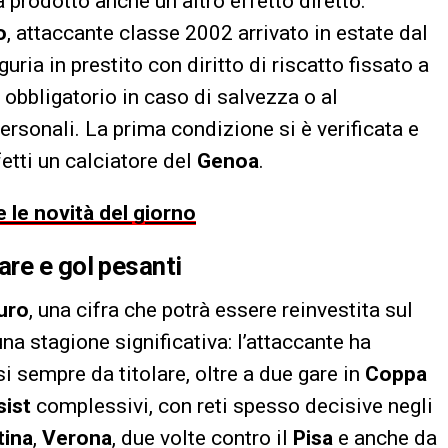
 prodotto anche un altro effetto diretto:
o
, attaccante classe 2002 arrivato in estate dal
iguria in prestito con diritto di riscatto fissato a
 obbligatorio in caso di salvezza o al
ersonali. La prima condizione si è verificata e
fetti un calciatore del
Genoa
.
 le novità del giorno
re e gol pesanti
euro
, una cifra che potrà essere reinvestita sul
na stagione significativa: l’attaccante ha
si sempre da titolare, oltre a due gare in
Coppa
sist
complessivi, con reti spesso decisive negli
tina
,
Verona
, due volte contro il
Pisa
e anche da