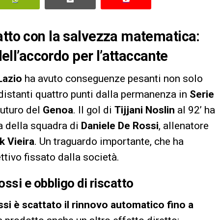
atto con la salvezza matematica:
 dell’accordo per l’attaccante
Lazio
ha avuto conseguenze pesanti non solo
 distanti quattro punti dalla permanenza in
Serie
futuro del
Genoa
. Il gol di
Tijjani Noslin
al 92’ ha
a della squadra di
Daniele De Rossi
, allenatore
k Vieira
. Un traguardo importante, che ha
ttivo fissato dalla società.
si e obbligo di riscatto
si è scattato il rinnovo automatico fino a