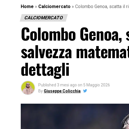
Home
»
Calciomercato
»
Colombo Genoa, scatta il ri
CALCIOMERCATO
Colombo Genoa, sc
salvezza matemati
dettagli
Published
3 mesi ago
on
5 Maggio 2026
By
Giuseppe Colicchia