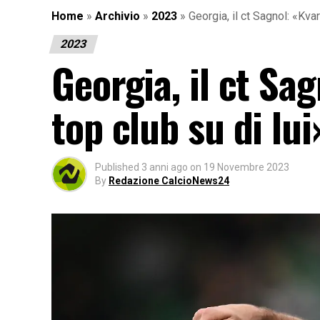
Home
»
Archivio
»
2023
»
Georgia, il ct Sagnol: «Kvar
2023
Georgia, il ct Sa
top club su di lui
Published
3 anni ago
on
19 Novembre 2023
By
Redazione CalcioNews24