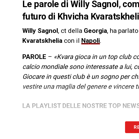
Le parole di Willy Sagnol, com
futuro di Khvicha Kvaratskheli
Willy Sagnol
, ct della
Georgia
, ha parlat
Kvaratskhelia
con il
Napoli
.
PAROLE
–
«Kvara gioca in un top club c
calcio mondiale sono interessate a lui,
Giocare in questi club è un sogno per ch
vestire una maglia del genere e vincere ti
LA PLAYLIST DELLE NOSTRE TOP NEW
R