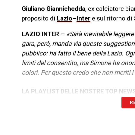
Giuliano
Giannichedda
, ex calciatore bi
proposito di
Lazio
–
Inter
e sul ritorno di
LAZIO INTER –
«Sarà inevitabile legger
gara, però, manda via queste suggestioni
pubblico: ha fatto il bene della Lazio. O
limiti del consentito, ma Simone ha onora
colori. Per questo credo che non meriti i 
LA PLAYLIST DELLE NOSTRE TOP NEW
R