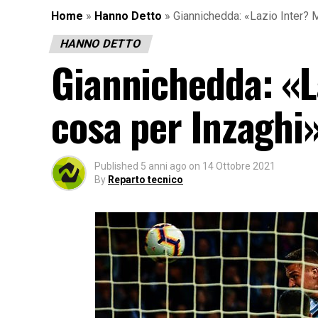
Home
»
Hanno Detto
»
Giannichedda: «Lazio Inter? 
HANNO DETTO
Giannichedda: «L
cosa per Inzaghi
Published
5 anni ago
on
14 Ottobre 2021
By
Reparto tecnico