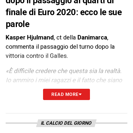
dopo il passaggio ai quarti di
finale di Euro 2020: ecco le sue
parole
Kasper Hjulmand
, ct della
Danimarca
,
commenta il passaggio del turno dopo la
vittoria contro il Galles.
«È difficile credere che questa sia la realtà.
Io ammiro i miei ragazzi e il fatto che siano
così in grado di lottare. Non importa chi
READ MORE
gioca, loro continuano a giocare bene. I miei
giocatori sono dei veri guerrieri. Siamo in
grado di essere flessibili. Durante la partita
IL CALCIO DEL GIORNO
non tutto è stato perfetto ma siamo