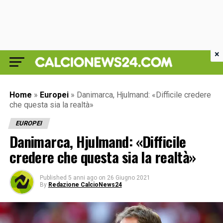
×
Home
»
Europei
»
Danimarca, Hjulmand: «Difficile credere
che questa sia la realtà»
EUROPEI
Danimarca, Hjulmand: «Difficile
credere che questa sia la realtà»
Published
5 anni ago
on
26 Giugno 2021
By
Redazione CalcioNews24