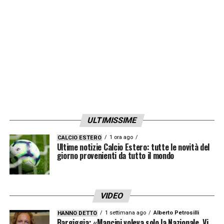
migliorati pian piano ed è qualcosa che
abbiamo fatto diverse volte».
LA PLAYLIST DELLE NOSTRE TOP NEWS
ULTIMISSIME
1 ora ago
CALCIO ESTERO
Ultime notizie Calcio Estero: tutte le novità del
giorno provenienti da tutto il mondo
VIDEO
1 settimana ago
Alberto Petrosilli
HANNO DETTO
Bargiggia: «Mancini voleva solo la Nazionale. Vi