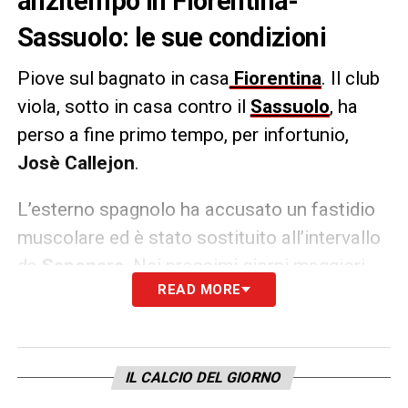
anzitempo in Fiorentina-
Sassuolo: le sue condizioni
Piove sul bagnato in casa
Fiorentina
. Il club
viola, sotto in casa contro il
Sassuolo
, ha
perso a fine primo tempo, per infortunio,
Josè Callejon
.
L’esterno spagnolo ha accusato un fastidio
muscolare ed è stato sostituito all’intervallo
da
Saponara
. Nei prossimi giorni maggiori
READ MORE
indicazioni sul suo problema.
LA PLAYLIST DELLE NOSTRE TOP NEWS
IL CALCIO DEL GIORNO