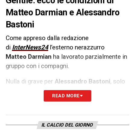
Gentile: ecco le condizioni di
Matteo Darmian e Alessandro
Bastoni
Come appreso dalla redazione
di
InterNews24
l’esterno nerazzurro
Matteo Darmian
ha lavorato parzialmente in
gruppo con i compagni.
Nulla di grave per
Alessandro
Bastoni
, solo
una botta per il difensore uscito ieri dal
READ MORE
campo in via precauzionale: sarà
regolarmente a disposizione contro il
Torino
.
IL CALCIO DEL GIORNO
LA PLAYLIST DELLE NOSTRE TOP NEWS