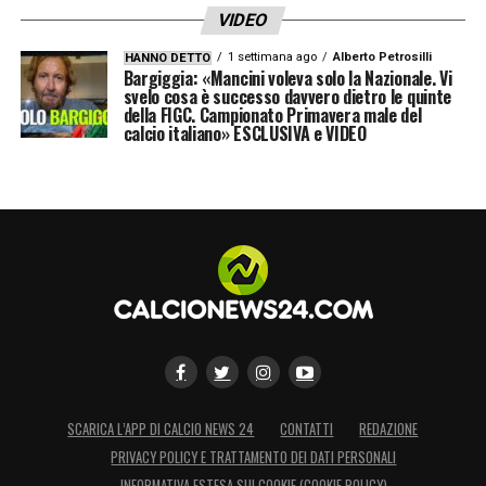
VIDEO
1 settimana ago
Alberto Petrosilli
HANNO DETTO
Bargiggia: «Mancini voleva solo la Nazionale. Vi
svelo cosa è successo davvero dietro le quinte
della FIGC. Campionato Primavera male del
calcio italiano» ESCLUSIVA e VIDEO
SCARICA L’APP DI CALCIO NEWS 24
CONTATTI
REDAZIONE
PRIVACY POLICY E TRATTAMENTO DEI DATI PERSONALI
INFORMATIVA ESTESA SUI COOKIE (COOKIE POLICY)