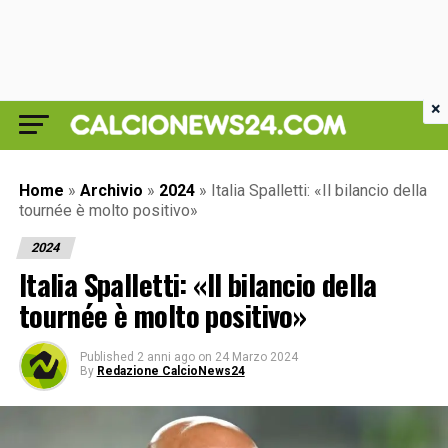
×
Home
»
Archivio
»
2024
»
Italia Spalletti: «Il bilancio della
tournée è molto positivo»
2024
Italia Spalletti: «Il bilancio della
tournée è molto positivo»
Published
2 anni ago
on
24 Marzo 2024
By
Redazione CalcioNews24