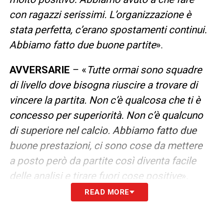
con ragazzi serissimi. L’organizzazione è
stata perfetta, c’erano spostamenti continui.
Abbiamo fatto due buone partite
».
AVVERSARIE
– «
Tutte ormai sono squadre
di livello dove bisogna riuscire a trovare di
vincere la partita. Non c’è qualcosa che ti è
concesso per superiorità. Non c’è qualcuno
di superiore nel calcio. Abbiamo fatto due
buone prestazioni, ci sono cose da mettere
a posto però da partite così diventa facile
delle analisi e tirare fuori cose positive
».
READ MORE
LA PLAYLIST DELLE NOSTRE TOP NEWS