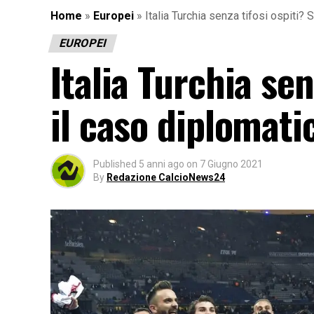
Home
»
Europei
»
Italia Turchia senza tifosi ospiti? 
EUROPEI
Italia Turchia sen
il caso diplomati
Published
5 anni ago
on
7 Giugno 2021
By
Redazione CalcioNews24