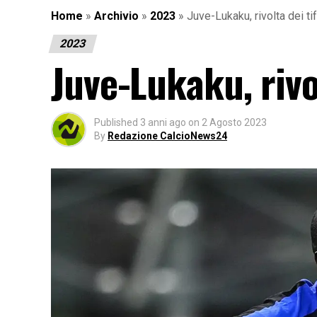
Home
»
Archivio
»
2023
»
Juve-Lukaku, rivolta dei ti
2023
Juve-Lukaku, rivo
Published
3 anni ago
on
2 Agosto 2023
By
Redazione CalcioNews24