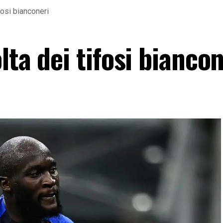
fosi bianconeri
lta dei tifosi biancon