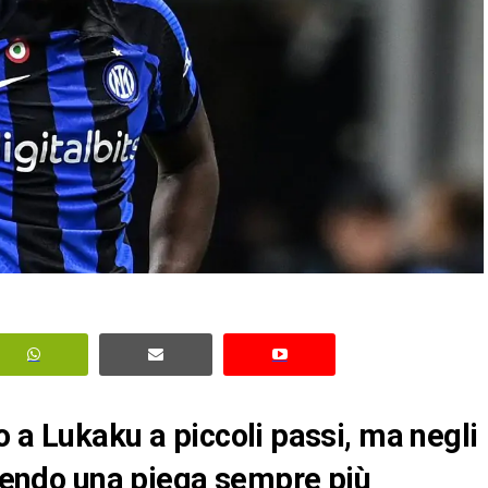
 a Lukaku a piccoli passi, ma negli
endendo una piega sempre più