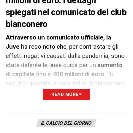
milioni di euro. I dettagli
spiegati nel comunicato del club
bianconero
Attraverso un comunicato ufficiale, la
Juve
ha reso noto che, per contrastare gli
effetti negativi causati dalla pandemia, sono
state definite le linee guida per un
aumento
di capitale
fino a
400 milioni di euro
. Di
seguito riportata la nota del club bianconero.
READ MORE
«Il CdA esamina gli impatti della pandemia
sui tre esercizi 2019/22, stimabili ad oggi in
euro 320 milioni complessivi quali effetti
IL CALCIO DEL GIORNO
economici negativi diretti ed indiretti.