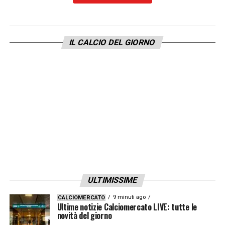
Resp. Prep. Atletica
: Folletti Simone
Coll. Preparatore Atletico
: Andrea Pertusio
IL CALCIO DEL GIORNO
Coll. Preparatore Atletico
: Enrico Maffei
Coll. Preparatore Atletico
: Lucia Francesco
Resp. Forza & Sport Science
: Duccio Ferrari
Bravo
Coll. Sport Science
: Antonio Gualtieri
ULTIMISSIME
Prep.Portieri
: Claudio Filippi
9 minuti ago
CALCIOMERCATO
Ultime notizie Calciomercato LIVE: tutte le
Coll. Prep. Portieri
: Tommaso Orsini
novità del giorno