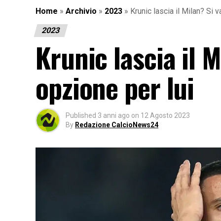
Home
»
Archivio
»
2023
»
Krunic lascia il Milan? Si 
2023
Krunic lascia il 
opzione per lui
Published
3 anni ago
on
12 Agosto 2023
By
Redazione CalcioNews24