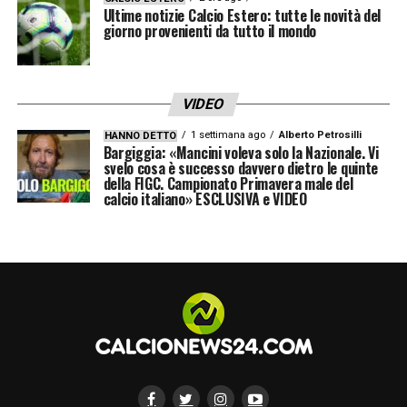
secondo riguarda la
sostenibilità
. La finale
Ultime notizie Calcio Estero: tutte le novità del
di Coppa Italia per la prima volta in Italia
giorno provenienti da tutto il mondo
sarà una
partita
road to zero
a livello di
consumi
. Avremo la prima partita di calcio
VIDEO
che tenderà a ridurre, da tutti i punti di vista,
1 settimana ago
Alberto Petrosilli
HANNO DETTO
l’inquinamento e le emissioni di CO2
».
Bargiggia: «Mancini voleva solo la Nazionale. Vi
svelo cosa è successo davvero dietro le quinte
della FIGC. Campionato Primavera male del
SERIE A CON MENO LOTITO E PIU’
calcio italiano» ESCLUSIVA e VIDEO
SCARONI
– «
Ma no,
il bello della varietà è il
bello dei presidenti
. Pensate alla
Cremonese, che azienda rappresenta per
Cremona e per l’Italia. Assolutamente, sono
felice di avere questa varietà
».
LA PLAYLIST DELLE NOSTRE TOP NEWS