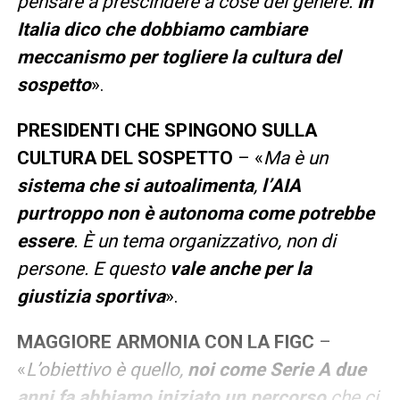
pensare a prescindere a cose del genere.
In
Italia dico che dobbiamo cambiare
meccanismo per togliere la cultura del
sospetto
».
PRESIDENTI CHE SPINGONO SULLA
CULTURA DEL SOSPETTO
– «
Ma è un
sistema che si autoalimenta
,
l’AIA
purtroppo non è autonoma come potrebbe
essere
. È un tema organizzativo, non di
persone. E questo
vale anche per la
giustizia sportiva
».
MAGGIORE ARMONIA CON LA FIGC
–
«
L’obiettivo è quello,
noi come Serie A due
anni fa abbiamo iniziato un percorso
che ci