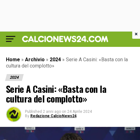
×
Home
»
Archivio
»
2024
»
Serie A Casini: «Basta con la
cultura del complotto»
2024
Serie A Casini: «Basta con la
cultura del complotto»
Published
2 anni ago
on
24 Aprile 2024
By
Redazione CalcioNews24