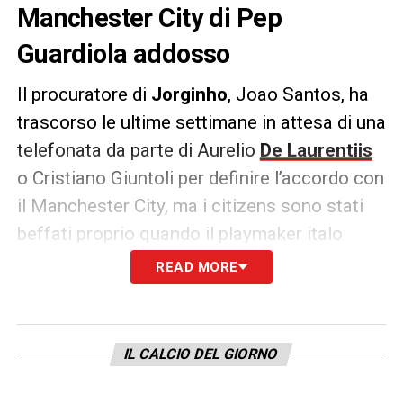
Manchester City di Pep
Guardiola addosso
Il procuratore di
Jorginho
, Joao Santos, ha
trascorso le ultime settimane in attesa di una
telefonata da parte di Aurelio
De Laurentiis
o Cristiano Giuntoli per definire l’accordo con
il Manchester City, ma i citizens sono stati
beffati proprio quando il playmaker italo
brasiliano era ad un passo dall’arricchire il
READ MORE
già ben nutrito centrocampo di cui dispone
Pep Guardiola. Il tecnico spagnolo è stato
“scippato” dal nascente
Chelsea
di Maurizio
IL CALCIO DEL GIORNO
Sarri
.