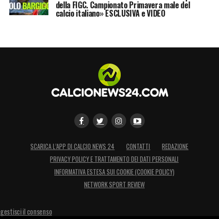
di Londra, preferendola, di fatto, a
della FIGC. Campionato Primavera male del
calcio italiano» ESCLUSIVA e VIDEO
Manchester. London calling cantava
qualcuno..
LA PLAYLIST DELLE NOSTRE TOP NEWS
SCARICA L’APP DI CALCIO NEWS 24
CONTATTI
REDAZIONE
PRIVACY POLICY E TRATTAMENTO DEI DATI PERSONALI
INFORMATIVA ESTESA SUI COOKIE (COOKIE POLICY)
NETWORK SPORT REVIEW
gestisci il consenso