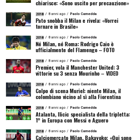
chiarisce: «Sono uscito per precauzione»
8 anni ago
Paolo Camedda
2018
Pato snobba il Milan e rivela: «Vorrei
tornare in Brasile»
8 anni ago
Paolo Camedda
2018
Né Milan, né Roma: Rodrigo Caio è
ufficialmente del Flamengo – FOTO
8 anni ago
Paolo Camedda
2018
Premier, vola il Manchester United: 3
vittorie su 3 senza Mourinho – VIDEO
8 anni ago
Paolo Camedda
2018
Colpo di scena Muriel: niente Milan, il
colombiano vicino al sì alla Fiorentina
8 anni ago
Paolo Camedda
2018
Atalanta, Ilicic specialista della tripletta:
1° in Europa con Messi e Aguero
8 anni ago
Paolo Camedda
2018
Calciomercato Milan, Bakayoko: «Qui sono