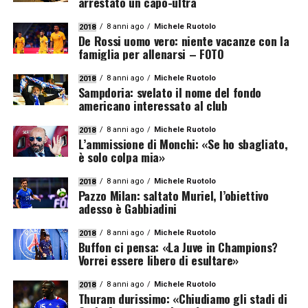
arrestato un capo-ultrà
8 anni ago
Michele Ruotolo
2018
De Rossi uomo vero: niente vacanze con la
famiglia per allenarsi – FOTO
8 anni ago
Michele Ruotolo
2018
Sampdoria: svelato il nome del fondo
americano interessato al club
8 anni ago
Michele Ruotolo
2018
L’ammissione di Monchi: «Se ho sbagliato,
è solo colpa mia»
8 anni ago
Michele Ruotolo
2018
Pazzo Milan: saltato Muriel, l’obiettivo
adesso è Gabbiadini
8 anni ago
Michele Ruotolo
2018
Buffon ci pensa: «La Juve in Champions?
Vorrei essere libero di esultare»
8 anni ago
Michele Ruotolo
2018
Thuram durissimo: «Chiudiamo gli stadi di