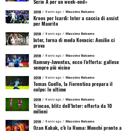
Serie A per un week-end»
8 anni ago
Massimo Balsamo
2018
Kroos per Icardi: Inter a caccia di assist
per Maurito
8 anni ago
Massimo Balsamo
2018
Inter, torna di moda Kovacic: Ausilio ci
prova
8 anni ago
Massimo Balsamo
2018
Ramsey-Juventus, ecco l’offerta: gallese
sempre più vicino
8 anni ago
Massimo Balsamo
2018
Tomas Cuello, la Fiorentina prepara il
colpo: le ultime
8 anni ago
Massimo Balsamo
2018
Trincao, blitz dell’Inter: offerta da 10
milioni
8 anni ago
Massimo Balsamo
2018
Ozan Kabak, c’è la Roma: Monchi pronto a