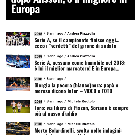
Europa
8 anni ago
Andrea Piazzolla
2018
Serie A, se il campionato finisse oggi…
ecco i “verdetti” del girone di andata
8 anni ago
Andrea Piazzolla
2018
Serie A, nessuno come Immobile nel 2018:
è lui il miglior marcatore! E in Europa…
8 anni ago
2018
Giorgia la pecora (bianco)nera: papà e
moroso dicono Inter – VIDEO e FOTO
8 anni ago
Michele Ruotolo
2018
Toro: via libera di Piazon, Soriano è sempre
più al passo d’addio
8 anni ago
Michele Ruotolo
2018
Morte Belardinelli, svolta nelle indagini: