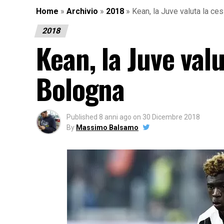
Home
»
Archivio
»
2018
»
Kean, la Juve valuta la ces
2018
Kean, la Juve valu
Bologna
Published
8 anni ago
on
30 Dicembre 2018
By
Massimo Balsamo