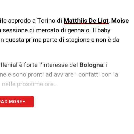
bile approdo a Torino di
Matthijs De Ligt
,
Moise
a sessione di mercato di gennaio. Il baby
in questa prima parte di stagione e non è da
illenial è forte l’interesse del
Bologna
: i
e e sono pronti ad avviare i contatti con la
i nelle prossime ore…
S
EAD MORE