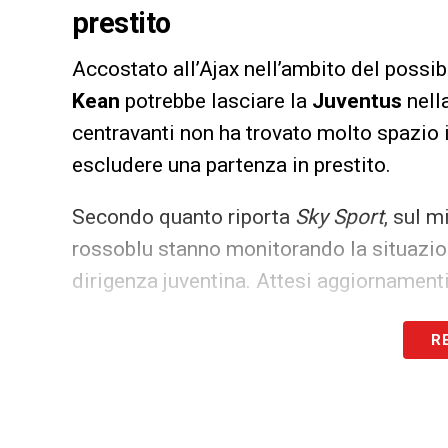
prestito
Accostato all’Ajax nell’ambito del possi
Kean
potrebbe lasciare la
Juventus
nell
centravanti non ha trovato molto spazio 
escludere una partenza in prestito.
Secondo quanto riporta
Sky Sport
, sul m
rossoblu stanno monitorando la situazion
dirigenza juventina. Attesi aggiornament
LA PLAYLIST DELLE NOSTRE TOP NEW
R