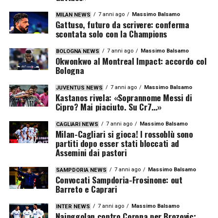
7 anni ago
Massimo Balsamo
MILAN NEWS
Gattuso, futuro da scrivere: conferma
scontata solo con la Champions
7 anni ago
Massimo Balsamo
BOLOGNA NEWS
Okwonkwo al Montreal Impact: accordo col
Bologna
7 anni ago
Massimo Balsamo
JUVENTUS NEWS
Kastanos rivela: «Soprannome Messi di
Cipro? Mai piaciuto. Su Cr7…»
7 anni ago
Massimo Balsamo
CAGLIARI NEWS
Milan-Cagliari si gioca! I rossoblù sono
partiti dopo esser stati bloccati ad
Assemini dai pastori
7 anni ago
Massimo Balsamo
SAMPDORIA NEWS
Convocati Sampdoria-Frosinone: out
Barreto e Caprari
7 anni ago
Massimo Balsamo
INTER NEWS
Nainggolan contro Corona per Brozovic: