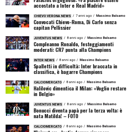
accostato a Inter e Real Madrid»
7 anni ago
Massimo Balsamo
CHIEVO VERONA NEWS
Convocati Chievo-Roma, Di Carlo senza
capitan Pellissier
8 anni ago
Massimo Balsamo
JUVENTUS NEWS
Compleanno Ronaldo, festeggiamenti
moderati: CR7 punta alla Champions
8 anni ago
Massimo Balsamo
INTER NEWS
Spalletti in difficoltà: Inter braccata in
classifica, è bagarre Champions
8 anni ago
Massimo Balsamo
CALCIOMERCATO
Halilovic dimentica il Milan: «Voglio restare
in Belgio»
8 anni ago
Massimo Balsamo
JUVENTUS NEWS
Bonucci diventa papà per la terza volta: è
nata Matilda! – FOTO
8 anni ago
Massimo Balsamo
CALCIOMERCATO