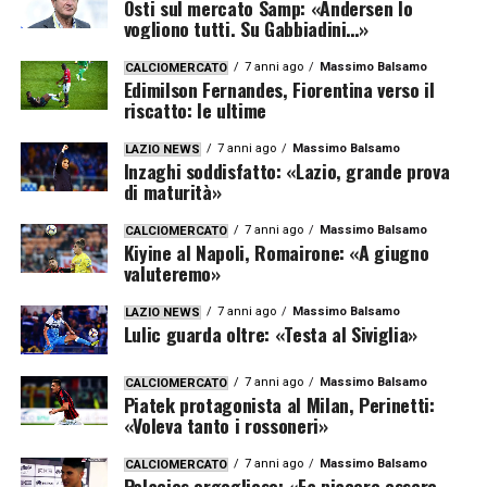
Osti sul mercato Samp: «Andersen lo
vogliono tutti. Su Gabbiadini…»
7 anni ago
Massimo Balsamo
CALCIOMERCATO
Edimilson Fernandes, Fiorentina verso il
riscatto: le ultime
7 anni ago
Massimo Balsamo
LAZIO NEWS
Inzaghi soddisfatto: «Lazio, grande prova
di maturità»
7 anni ago
Massimo Balsamo
CALCIOMERCATO
Kiyine al Napoli, Romairone: «A giugno
valuteremo»
7 anni ago
Massimo Balsamo
LAZIO NEWS
Lulic guarda oltre: «Testa al Siviglia»
7 anni ago
Massimo Balsamo
CALCIOMERCATO
Piatek protagonista al Milan, Perinetti:
«Voleva tanto i rossoneri»
7 anni ago
Massimo Balsamo
CALCIOMERCATO
Palacios orgoglioso: «Fa piacere essere