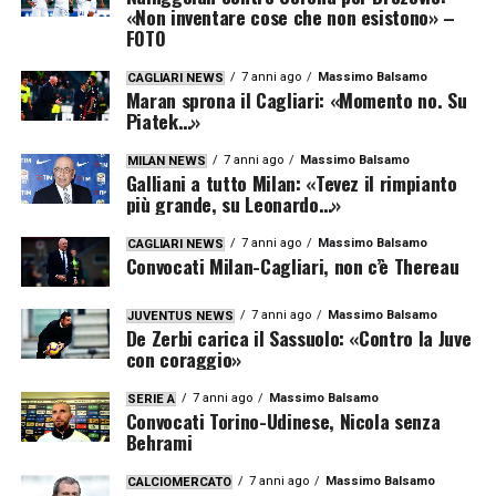
«Non inventare cose che non esistono» –
FOTO
7 anni ago
Massimo Balsamo
CAGLIARI NEWS
Maran sprona il Cagliari: «Momento no. Su
Piatek…»
7 anni ago
Massimo Balsamo
MILAN NEWS
Galliani a tutto Milan: «Tevez il rimpianto
più grande, su Leonardo…»
7 anni ago
Massimo Balsamo
CAGLIARI NEWS
Convocati Milan-Cagliari, non c’è Thereau
7 anni ago
Massimo Balsamo
JUVENTUS NEWS
De Zerbi carica il Sassuolo: «Contro la Juve
con coraggio»
7 anni ago
Massimo Balsamo
SERIE A
Convocati Torino-Udinese, Nicola senza
Behrami
7 anni ago
Massimo Balsamo
CALCIOMERCATO