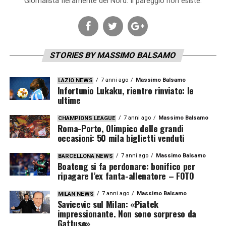
Giornalista fieramente del Nord. Il pareggio non esiste.
STORIES BY MASSIMO BALSAMO
7 anni ago
Massimo Balsamo
LAZIO NEWS
Infortunio Lukaku, rientro rinviato: le
ultime
7 anni ago
Massimo Balsamo
CHAMPIONS LEAGUE
Roma-Porto, Olimpico delle grandi
occasioni: 50 mila biglietti venduti
7 anni ago
Massimo Balsamo
BARCELLONA NEWS
Boateng si fa perdonare: bonifico per
ripagare l’ex fanta-allenatore – FOTO
7 anni ago
Massimo Balsamo
MILAN NEWS
Savicevic sul Milan: «Piatek
impressionante. Non sono sorpreso da
Gattuso»