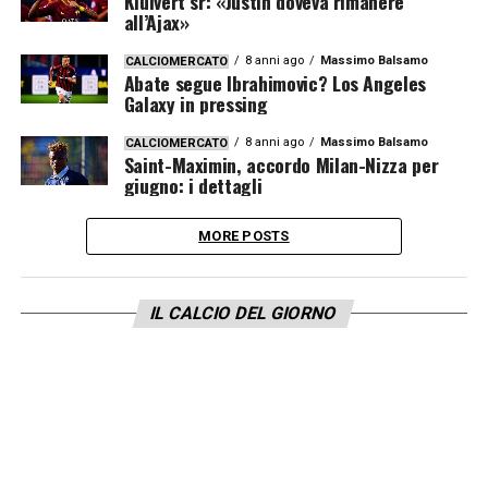
Kluivert sr: «Justin doveva rimanere
all’Ajax»
8 anni ago
Massimo Balsamo
CALCIOMERCATO
Abate segue Ibrahimovic? Los Angeles
Galaxy in pressing
8 anni ago
Massimo Balsamo
CALCIOMERCATO
Saint-Maximin, accordo Milan-Nizza per
giugno: i dettagli
MORE POSTS
IL CALCIO DEL GIORNO