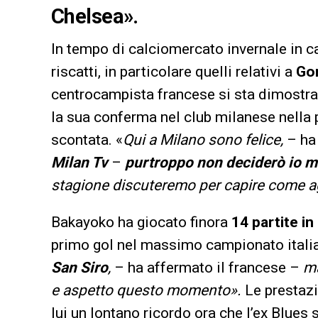
Chelsea».
In tempo di calciomercato invernale in 
riscatti, in particolare quelli relativi a
Gon
centrocampista francese si sta dimostra
la sua conferma nel club milanese nella
scontata. «
Qui a Milano sono felice,
– ha
Milan Tv
–
purtroppo non deciderò io ma
stagione discuteremo per capire come ag
Bakayoko ha giocato finora
14 partite in
primo gol nel massimo campionato italia
San Siro
,
– ha affermato il francese –
ma
e aspetto questo momento».
Le prestaz
lui un lontano ricordo ora che l’ex Blues s