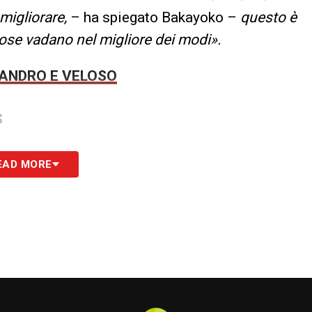
migliorare,
– ha spiegato Bakayoko –
questo è
cose vadano nel migliore dei modi».
SANDRO E VELOSO
S
EAD MORE