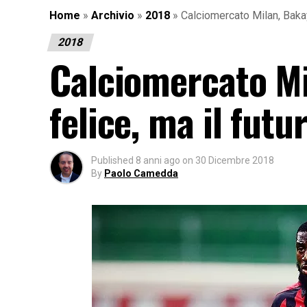
Home
»
Archivio
»
2018
»
Calciomercato Milan, Baka
2018
Calciomercato Mi
felice, ma il fut
Published
8 anni ago
on
30 Dicembre 2018
By
Paolo Camedda