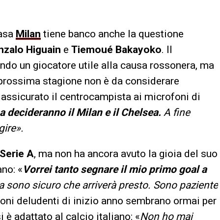
casa
Milan
tiene banco anche la questione
zalo Higuain
e
Tiemoué Bakayoko
. Il
ndo un giocatore utile alla causa rossonera, ma
 prossima stagione non è da considerare
 assicurato il centrocampista ai microfoni di
 decideranno il Milan e il Chelsea.
A fine
ire».
 Serie A
, ma non ha ancora avuto la gioia del suo
no: «
Vorrei tanto segnare il mio primo goal a
 sono sicuro che arriverà presto. Sono paziente
ioni deludenti di inizio anno sembrano ormai per
i è adattato al calcio italiano: «
Non ho mai