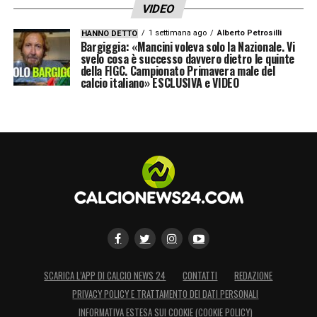
VIDEO
1 settimana ago
Alberto Petrosilli
HANNO DETTO
Bargiggia: «Mancini voleva solo la Nazionale. Vi
svelo cosa è successo davvero dietro le quinte
della FIGC. Campionato Primavera male del
calcio italiano» ESCLUSIVA e VIDEO
SCARICA L’APP DI CALCIO NEWS 24
CONTATTI
REDAZIONE
PRIVACY POLICY E TRATTAMENTO DEI DATI PERSONALI
INFORMATIVA ESTESA SUI COOKIE (COOKIE POLICY)