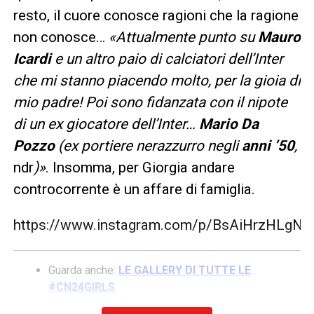
resto, il cuore conosce ragioni che la ragione
non conosce…
«Attualmente punto su
Mauro
Icardi
e un altro paio di calciatori dell’Inter
che mi stanno piacendo molto, per la gioia di
mio padre! Poi sono fidanzata con il nipote
di un ex giocatore dell’Inter…
Mario Da
Pozzo
(ex portiere nerazzurro negli
anni ’50
,
ndr
)»
. Insomma, per Giorgia andare
controcorrente è un affare di famiglia.
https://www.instagram.com/p/BsAiHrzHLgN/
Guarda anche:
LE GALLERY DI TUTTE LE
#CN24GIRLS