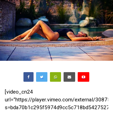
[video_cn24
url=”https://player.vimeo.com/external/3087
s=bda70b1c295f5974d9cc5c718bd54275279