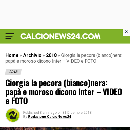
×
Home
»
Archivio
»
2018
»
Giorgia la pecora (bianco)nera:
papà e moroso dicono Inter – VIDEO e FOTO
2018
Giorgia la pecora (bianco)nera:
papà e moroso dicono Inter – VIDEO
e FOTO
Published
8 anni ago
on
31 Dicembre 2018
By
Redazione CalcioNews24