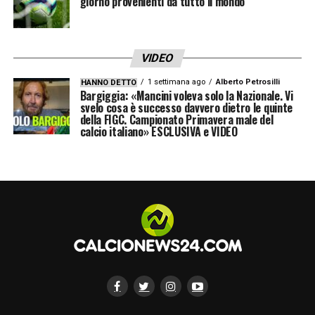
giorno provenienti da tutto il mondo
VIDEO
1 settimana ago
Alberto Petrosilli
HANNO DETTO
Bargiggia: «Mancini voleva solo la Nazionale. Vi
svelo cosa è successo davvero dietro le quinte
della FIGC. Campionato Primavera male del
calcio italiano» ESCLUSIVA e VIDEO