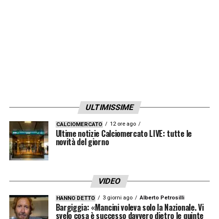
dunque, sul destino del classe 1988: futuro
nerazzurro…
LA PLAYLIST DELLE NOSTRE TOP NEWS
ULTIMISSIME
12 ore ago
CALCIOMERCATO
Ultime notizie Calciomercato LIVE: tutte le
novità del giorno
VIDEO
3 giorni ago
Alberto Petrosilli
HANNO DETTO
Bargiggia: «Mancini voleva solo la Nazionale. Vi
svelo cosa è successo davvero dietro le quinte