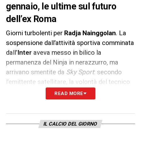
gennaio, le ultime sul futuro
dell’ex Roma
Giorni turbolenti per
Radja Nainggolan
. La
sospensione dall’attività sportiva comminata
dall’
Inter
aveva messo in bilico la
permanenza del Ninja in nerazzurro, ma
arrivano smentite da
Sky Sport
: secondo
l’emittente satellitare, la volontà del tecnico
Luciano Spalletti
e della dirigenza
READ MORE
meneghina è quella di trattenere il belga.
Nessuna cessione a gennaio, con il mister di
Certaldo che ha l’obiettivo di affidare le chiavi
IL CALCIO DEL GIORNO
del centrocampo al suo numero 44 e di
riportarlo ai livelli di Roma. Nessun dubbio,