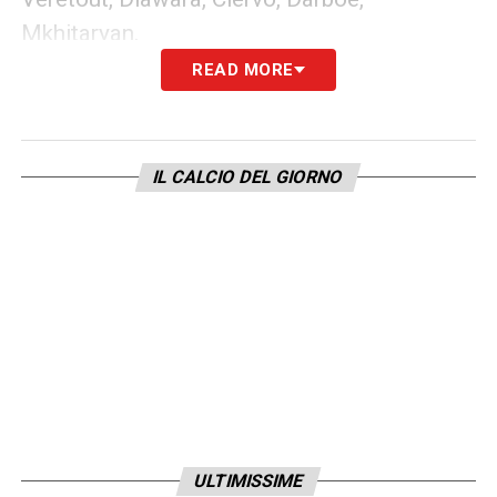
Mkhitaryan.
READ MORE
Attaccanti:
Dzeko, Borja Mayoral, Carles
Perez.
IL CALCIO DEL GIORNO
LA PLAYLIST DELLE NOSTRE TOP NEWS
ULTIMISSIME