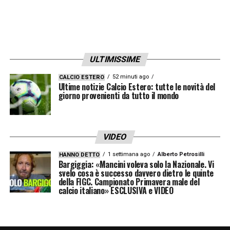
Grazie a Dio, mi ha dato tanto sia a livello
professionale che umano, così come con la
mia famiglia, i miei amici
».
ULTIMISSIME
LA PLAYLIST DELLE NOSTRE TOP NEWS
52 minuti ago
CALCIO ESTERO
Ultime notizie Calcio Estero: tutte le novità del
giorno provenienti da tutto il mondo
VIDEO
1 settimana ago
Alberto Petrosilli
HANNO DETTO
Bargiggia: «Mancini voleva solo la Nazionale. Vi
svelo cosa è successo davvero dietro le quinte
della FIGC. Campionato Primavera male del
calcio italiano» ESCLUSIVA e VIDEO