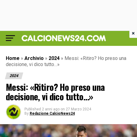
×
Home
»
Archivio
»
2024
»
Messi: «Ritiro? Ho preso una
decisione, vi dico tutto…»
2024
Messi: «Ritiro? Ho preso una
decisione, vi dico tutto…»
Published
2 anni ago
on
27 Marzo 2024
By
Redazione CalcioNews24