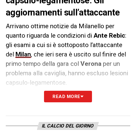
capsulo-legamentose. Gli
aggiornamenti sull’attaccante
Arrivano ottime notizie da Milanello per
quanto riguarda le condizioni di
Ante
Rebic
:
gli esami a cui si è sottoposto l’attaccante
del
Milan
, che ieri sera è uscito sul finire del
primo tempo della gara col
Verona
per un
problema alla caviglia, hanno escluso lesioni
capsulo-legamentose.
READ MORE
Come appreso da
milannews24.com
, Rebic
verrà ora quindi valutato giorno per giorno
per capire se potrà essere inserito nella lista
dei convocati per Oporto:
Pioli
incrocia le
IL CALCIO DEL GIORNO
dita.