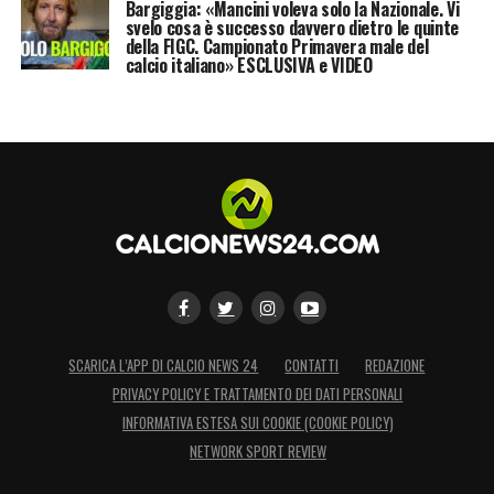
Bargiggia: «Mancini voleva solo la Nazionale. Vi
svelo cosa è successo davvero dietro le quinte
della FIGC. Campionato Primavera male del
calcio italiano» ESCLUSIVA e VIDEO
SCARICA L’APP DI CALCIO NEWS 24
CONTATTI
REDAZIONE
PRIVACY POLICY E TRATTAMENTO DEI DATI PERSONALI
INFORMATIVA ESTESA SUI COOKIE (COOKIE POLICY)
NETWORK SPORT REVIEW