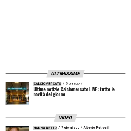
troppo. Viste le prime due-tre camere, si
poteva confermare la decisione. Non c’era
un grave o evidente errore»
.
LA PLAYLIST DELLE NOSTRE TOP NEWS
ULTIMISSIME
5 ore ago
CALCIOMERCATO
Ultime notizie Calciomercato LIVE: tutte le
novità del giorno
VIDEO
7 giorni ago
Alberto Petrosilli
HANNO DETTO