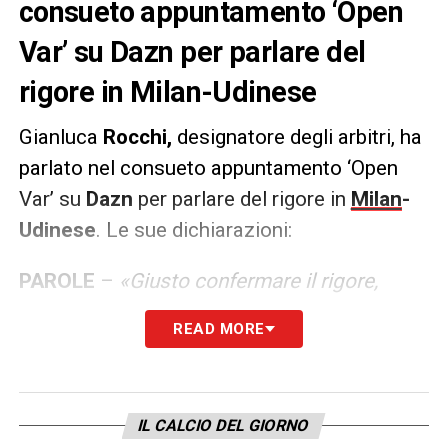
consueto appuntamento ‘Open
Var’ su Dazn per parlare del
rigore in Milan-Udinese
Gianluca
Rocchi,
designatore degli arbitri, ha
parlato nel consueto appuntamento ‘Open
Var’ su
Dazn
per parlare del rigore in
Milan
-
Udinese
. Le sue dichiarazioni:
PAROLE
–
«Giusto confermare il rigore,
condivido la lettura fatta da Sacchi.
READ MORE
L’episodio è molto al limite, capisco l’ansia
del VAR di cercare più camere possibili.
Abbattista non perde mai il controllo, al
IL CALCIO DEL GIORNO
tempo stesso indugia forse un gocciolino