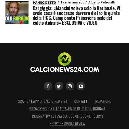
1 settimana ago
Alberto Petrosilli
HANNO DETTO
Bargiggia: «Mancini voleva solo la Nazionale. Vi
svelo cosa è successo davvero dietro le quinte
della FIGC. Campionato Primavera male del
calcio italiano» ESCLUSIVA e VIDEO
SCARICA L’APP DI CALCIO NEWS 24
CONTATTI
REDAZIONE
PRIVACY POLICY E TRATTAMENTO DEI DATI PERSONALI
INFORMATIVA ESTESA SUI COOKIE (COOKIE POLICY)
NETWORK SPORT REVIEW