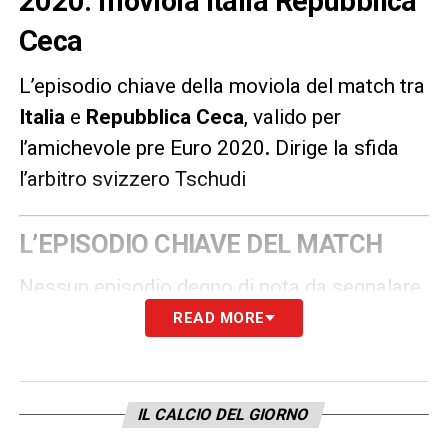
2020: moviola Italia Repubblica
Ceca
L’episodio chiave della moviola del match tra
Italia
e
Repubblica Ceca
, valido per
l’amichevole pre Euro 2020
.
Dirige la sfida
l’arbitro svizzero Tschudi
L’EPISODIO CHIAVE DEL MATCH
Nessun episodio degno di nota da segnalare.
Mancano un paio di gialli ma l’arbitro Tschudi
READ MORE
ha preferito sorvolare visto il carattere
amichevole del match.
IL CALCIO DEL GIORNO
LA PLAYLIST DELLE NOSTRE TOP NEWS