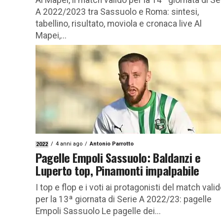
Al Mapei, il match valido per la 14ª giornata di Se
A 2022/2023 tra Sassuolo e Roma: sintesi,
tabellino, risultato, moviola e cronaca live Al
Mapei,...
4 anni ago
Antonio Parrotto
2022
Pagelle Empoli Sassuolo: Baldanzi e
Luperto top, Pinamonti impalpabile
I top e flop e i voti ai protagonisti del match vali
per la 13ª giornata di Serie A 2022/23: pagelle
Empoli Sassuolo Le pagelle dei...