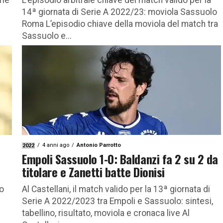
rie
L’episodio arbitrale chiave del match valido per la
14ª giornata di Serie A 2022/23: moviola Sassuolo
Roma L’episodio chiave della moviola del match tra
Sassuolo e...
4 anni ago
Antonio Parrotto
2022
Empoli Sassuolo 1-0: Baldanzi fa 2 su 2 da
titolare e Zanetti batte Dionisi
do
Al Castellani, il match valido per la 13ª giornata di
Serie A 2022/2023 tra Empoli e Sassuolo: sintesi,
tabellino, risultato, moviola e cronaca live Al