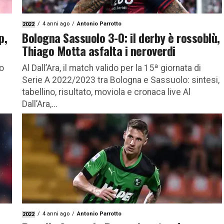
4 anni ago
Antonio Parrotto
2022
p,
Bologna Sassuolo 3-0: il derby è rossoblù,
Thiago Motta asfalta i neroverdi
do
Al Dall’Ara, il match valido per la 15ª giornata di
Serie A 2022/2023 tra Bologna e Sassuolo: sintesi,
tabellino, risultato, moviola e cronaca live Al
Dall’Ara,...
4 anni ago
Antonio Parrotto
2022