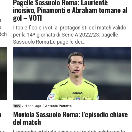
Pagelle Sassuolo Roma: Laurientè
incisivo, Pinamonti e Abraham tornano al
gol – VOTI
a
a
I top e flop e i voti ai protagonisti del match valido
tch
per la 14ª giornata di Serie A 2022/23: pagelle
Sassuolo Roma Le pagelle dei...
4 anni ago
Antonio Parrotto
2022
a
Moviola Sassuolo Roma: l’episodio chiave
del match