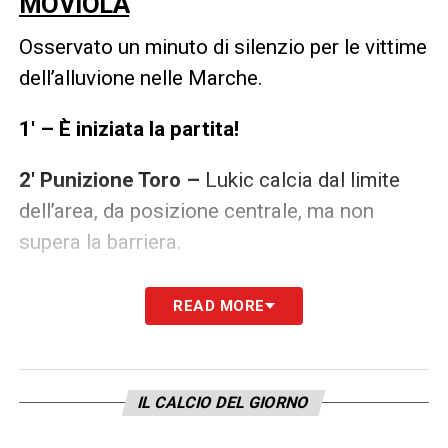
MOVIOLA
Osservato un minuto di silenzio per le vittime
dell’alluvione nelle Marche.
1′ – È iniziata la partita!
2′ Punizione Toro –
Lukic calcia dal limite
dell’area, da posizione centrale, ma non
supera la barriera.
14′ Pericolo Toro –
Calcio d’angolo battuto
READ MORE
da Radonjic: salta Buongiorno che colpisce di
testa ma manda a lato.
IL CALCIO DEL GIORNO
17′ Tiro Seck –
Demba Seck, schierato da
centravanti, controlla dai 25 metri e, invitato