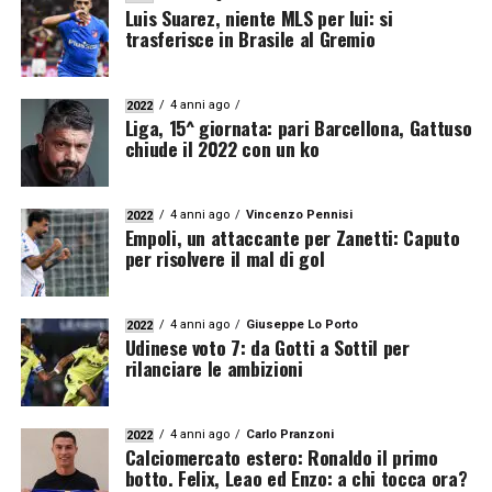
Luis Suarez, niente MLS per lui: si
trasferisce in Brasile al Gremio
4 anni ago
2022
Liga, 15^ giornata: pari Barcellona, Gattuso
chiude il 2022 con un ko
4 anni ago
Vincenzo Pennisi
2022
Empoli, un attaccante per Zanetti: Caputo
per risolvere il mal di gol
4 anni ago
Giuseppe Lo Porto
2022
Udinese voto 7: da Gotti a Sottil per
rilanciare le ambizioni
4 anni ago
Carlo Pranzoni
2022
Calciomercato estero: Ronaldo il primo
botto. Felix, Leao ed Enzo: a chi tocca ora?