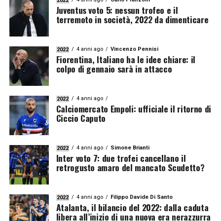
2022
Juventus voto 5: nessun trofeo e il
terremoto in società, 2022 da dimenticare
4 anni ago
Vincenzo Pennisi
2022
Fiorentina, Italiano ha le idee chiare: il
colpo di gennaio sarà in attacco
4 anni ago
2022
Calciomercato Empoli: ufficiale il ritorno di
Ciccio Caputo
4 anni ago
Simone Brianti
2022
Inter voto 7: due trofei cancellano il
retrogusto amaro del mancato Scudetto?
4 anni ago
Filippo Davide Di Santo
2022
Atalanta, il bilancio del 2022: dalla caduta
libera all’inizio di una nuova era nerazzurra