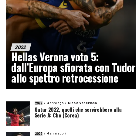
2022
Hellas Verona voto 5:
dall’Europa sfiorata con Tudor
allo spettro retrocessione
4 anni ago
Nicola Veneziano
2022
Qatar 2022, quelli che servirebbero alla
Serie A: Cho (Corea)
4 anni ago
2022