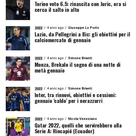
Torino voto 6.5: rinascita con Juric, ora si
cerca il salto in alto
4 anni ago
Giuseppe Lo Porto
2022
Lazio, da Pellegrini a Ilic: gli obiettivi per il
calciomercato di gennaio
4 anni ago
Simone Brianti
2022
Monza, Brekalo il sogno di una notte di
metà gennaio
4 anni ago
Simone Brianti
2022
Inter, tra rinnovi, obiettivi e cessioni:
gennaio ‘caldo’ per i nerazzurri
4 anni ago
Nicola Veneziano
2022
Qatar 2022, quelli che servirebbero alla
Serie A: Hincapié (Ecuador)