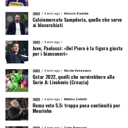
4 anni ago
Alessio Eremita
2022
Calciomercato Sampdoria, quello che serve
ai blucerchiati
4 anni ago
2022
Juve, Paolucci: «Del Piero è la figura giusta
per i bianconeri»
4 anni ago
Nicola Veneziano
2022
Qatar 2022, quelli che servirebbero alla
Serie A: Livakovic (Croazia)
4 anni ago
Matteo Celletti
2022
Roma voto 5.5: troppa poca continuità per
Mourinho
4 anni ago
Carlo Pranzoni