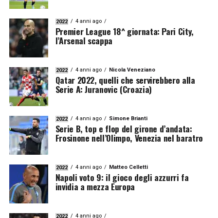
4 anni ago
2022
Premier League 18^ giornata: Pari City,
l’Arsenal scappa
4 anni ago
Nicola Veneziano
2022
Qatar 2022, quelli che servirebbero alla
Serie A: Juranovic (Croazia)
4 anni ago
Simone Brianti
2022
Serie B, top e flop del girone d’andata:
Frosinone nell’Olimpo, Venezia nel baratro
4 anni ago
Matteo Celletti
2022
Napoli voto 9: il gioco degli azzurri fa
invidia a mezza Europa
4 anni ago
2022