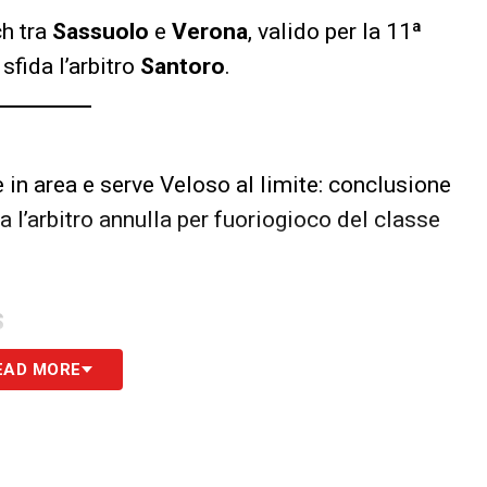
ch tra
Sassuolo
e
Verona
, valido per la 11ª
 sfida l’arbitro
Santoro
.
 in area e serve Veloso al limite: conclusione
a l’arbitro annulla per fuoriogioco del classe
S
EAD MORE