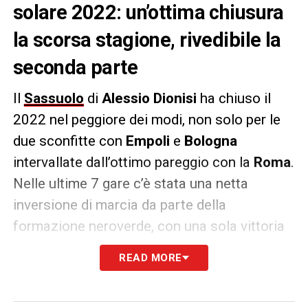
solare 2022: un’ottima chiusura
la scorsa stagione, rivedibile la
seconda parte
Il
Sassuolo
di
Alessio
Dionisi
ha chiuso il
2022 nel peggiore dei modi, non solo per le
due sconfitte con
Empoli
e
Bologna
intervallate dall’ottimo pareggio con la
Roma
.
Nelle ultime 7 gare c’è stata una netta
inversione di marcia da parte della
formazione neroverde, con una sola vittoria
e un pareggio (3 punti con il
Verona
ultimo in
READ MORE
classifica e il pari contro
Mou
) a fronte di
cinque sconfitte (le altre tre contro tre big