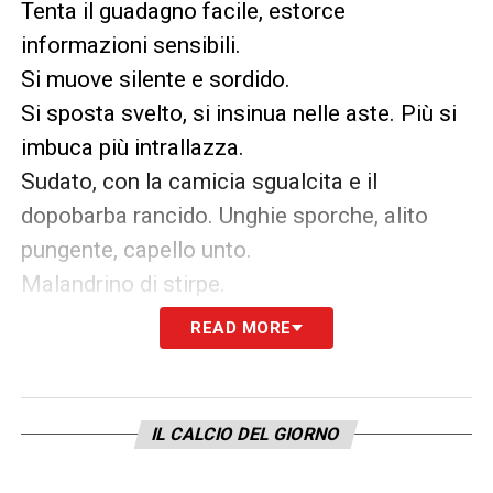
Tenta il guadagno facile, estorce
informazioni sensibili.
Si muove silente e sordido.
Si sposta svelto, si insinua nelle aste. Più si
imbuca più intrallazza.
Sudato, con la camicia sgualcita e il
dopobarba rancido. Unghie sporche, alito
pungente, capello unto.
Malandrino di stirpe.
Gretto e repellente.
READ MORE
Propone fantomatici trequartisti latini
infiocchettati con soprannomi che
arrovellano le lingue.
IL CALCIO DEL GIORNO
Millanta minorenni talenti slavi dal mancino
appuntito.