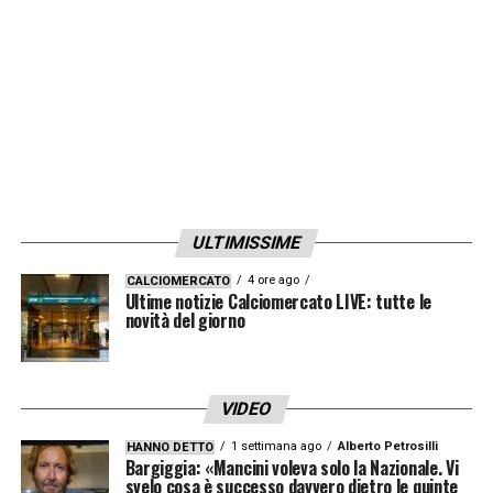
Spacciatore di crediti.
Borseggiatore di appunti.
Insulta per poi smentire, gufa per poi
complimentarsi.
Odia i suoi colleghi.
Avido e mitomane.
È meschino il fantacalcista.
ULTIMISSIME
È brutto il fantacalcista.
4 ore ago
CALCIOMERCATO
Ultime notizie Calciomercato LIVE: tutte le
Vattene, fantacalcista.
novità del giorno
Qui non c’è posto per tutti e due.
LA PLAYLIST DELLE NOSTRE TOP NEWS
VIDEO
1 settimana ago
Alberto Petrosilli
HANNO DETTO
Bargiggia: «Mancini voleva solo la Nazionale. Vi
svelo cosa è successo davvero dietro le quinte