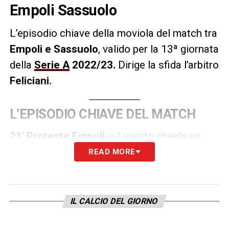
Empoli Sassuolo
L’episodio chiave della moviola del match tra
Empoli e Sassuolo
, valido per la 13ª giornata
della
Serie A
2022/23
.
Dirige la sfida l’arbitro
Feliciani.
L’EPISODIO CHIAVE DEL MATCH
21′ Proteste Empoli –
Luperto chiede un
tocco di mani in area di Ferrari. Gioco fermo
READ MORE
per il consulto con il VAR ma non c’è rigore.
Un minuto di silent check ma non è stato
giudicato irregolare l’intervento da parte di
IL CALCIO DEL GIORNO
Ferrari.