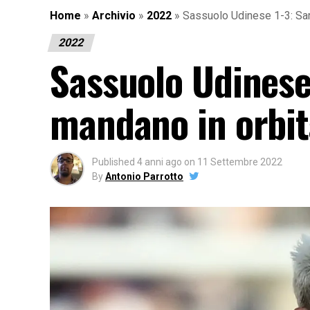
Home
»
Archivio
»
2022
»
Sassuolo Udinese 1-3: Sam
2022
Sassuolo Udinese
mandano in orbit
Published
4 anni ago
on
11 Settembre 2022
By
Antonio Parrotto