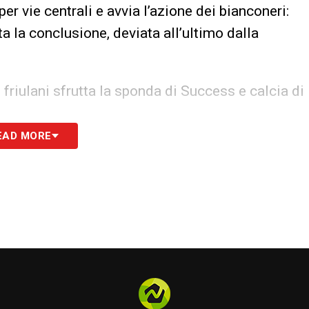
r vie centrali e avvia l’azione dei bianconeri:
a la conclusione, deviata all’ultimo dalla
friulani sfrutta la sponda di Success e calcia di
EAD MORE
a sinistra, spizzata di Pereyra e ottimo
eu direttamente da fermo: palla respinta dalla
suolo sulla destra con Frattesi che arriva sul
Sulla ripartenza bianconeri pericolosi: Success,
 la spedisce in curva.