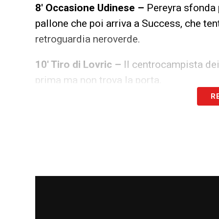
8′ Occasione Udinese –
Pereyra sfonda pe
pallone che poi arriva a Success, che tent
retroguardia neroverde.
10′ Tiro di Lovric –
Il centrocampista dei 
prima ma non trova la porta.
R
13′ Pericolo Udinese –
Calcio d’angolo d
intervento di Ruan che anticipa Becao.
22′ Punizione Udinese –
Ci prova Deulof
barriera.
24′ Attacco e ripartenza –
Sfonda il Sas
fondo ma non è preciso nella rifinitura. 
ben servito da Deulofeu, la prende male e