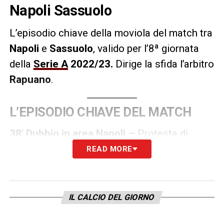
Napoli Sassuolo
L’episodio chiave della moviola del match tra
Napoli
e
Sassuolo
, valido per l’8ª giornata
della
Serie A
2022/23
.
Dirige la sfida l’arbitro
Rapuano
.
L’EPISODIO CHIAVE DEL MATCH
38′ Dubbio in area Napoli –
Protesta di
Osimhen per un tocco di braccio, presunto di
READ MORE
Rogerio. Braccio staccato dal corpo del
difensore del Sassuolo: poteva starci il
rigore ma nè l’arbitro nè il VAR sono
IL CALCIO DEL GIORNO
intervenuti.